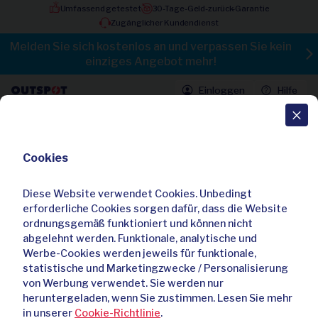
Umfassend getestet
30-Tage-Geld-zurück-Garantie
Zugänglicher Kundendienst
Melden Sie sich kostenlos an und verpassen Sie kein
einziges Angebot mehr!
Einloggen
Hilfe
Alle Angebote
Cookies
Bequeme Shorts für Männer mit
leichtem Stretch
Diese Website verwendet Cookies. Unbedingt
4,20 / 5
4 Bewertungen
erforderliche Cookies sorgen dafür, dass die Website
ordnungsgemäß funktioniert und können nicht
Bereits
364
mal gekauft
abgelehnt werden. Funktionale, analytische und
Werbe-Cookies werden jeweils für funktionale,
statistische und Marketingzwecke / Personalisierung
von Werbung verwendet. Sie werden nur
heruntergeladen, wenn Sie zustimmen. Lesen Sie mehr
in unserer
Cookie-Richtlinie
.