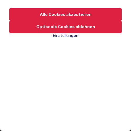
Alle Cookies akzeptieren
Optionale Cookies ablehnen
Einstellungen
Preis reduziert
29,95
-50 %
Rabatt
59,95
Weich und bequem
Leicht elastischer Stoff
Mit praktischen Taschen und Gürtelschlaufen
Jetzt kaufen
Optimaler Tragekomfort
Zeitloses Design