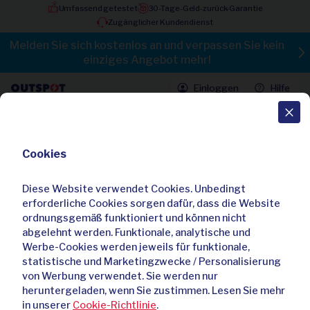
Umfassend getestet
30-Tage-Geld-zurück-Garantie
Zugänglicher Kundendienst
Melden Sie sich kostenlos an und verpassen Sie kein
einziges Angebot mehr!
Einloggen
Hilfe
Outspot
Neueste Angebote
Cookies
Elegante italienische
Lederhandtasche von Lucca Baldi
Diese Website verwendet Cookies. Unbedingt
54,95
219,95
erforderliche Cookies sorgen dafür, dass die Website
-75 %
6
T
16
:
36
:
29
Jetzt kaufen
ordnungsgemäß funktioniert und können nicht
Bezahlbarer Luxus
abgelehnt werden. Funktionale, analytische und
Verstellbarer doppelter
Werbe-Cookies werden jeweils für funktionale,
Kleiderständer
statistische und Marketingzwecke / Personalisierung
24,95
49,95
von Werbung verwendet. Sie werden nur
-50 %
6
T
16
:
36
:
29
heruntergeladen, wenn Sie zustimmen. Lesen Sie mehr
Jetzt kaufen
in unserer
Cookie-Richtlinie
.