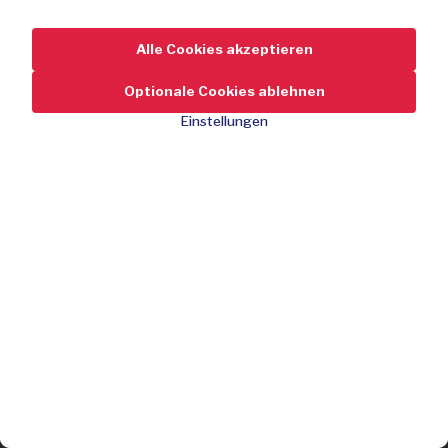
Alle Cookies akzeptieren
Optionale Cookies ablehnen
Einstellungen
25,-
Ideales Geschenk
Gültig für jede Promotionaktion auf Outspot
Wahl zwischen digitalem Geschenkgutschein oder
Postversand
Jetzt kaufen