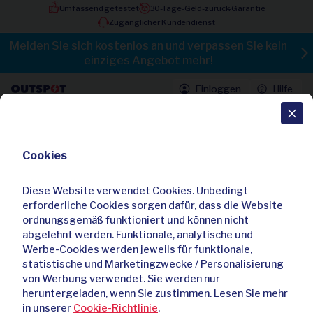
Umfassend getestet
30-Tage-Geld-zurück-Garantie
Zugänglicher Kundendienst
Melden Sie sich kostenlos an und verpassen Sie kein
einziges Angebot mehr!
Einloggen
Hilfe
Alle Angebote
Cookies
Der Outspot-Gutschein
Diese Website verwendet Cookies. Unbedingt
4,50 / 5
9 Bewertungen
erforderliche Cookies sorgen dafür, dass die Website
Tage
:
:
25
20
09
22
ordnungsgemäß funktioniert und können nicht
Bereits
959
mal gekauft
abgelehnt werden. Funktionale, analytische und
Werbe-Cookies werden jeweils für funktionale,
statistische und Marketingzwecke / Personalisierung
von Werbung verwendet. Sie werden nur
heruntergeladen, wenn Sie zustimmen. Lesen Sie mehr
in unserer
Cookie-Richtlinie
.